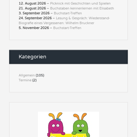
12. August 2026
–
Picknick mit Geschichten und Spielen
21. August 2026
–
Buchstaben kennenlernen mit Elisabeth
3. September 2026
–
Buchstart-Treffen
24. September 2026
–
Lesung & Gespräch: Wiederstand-
Biografie eines Vergessenen: Wilhelm Bruckner
5. November 2026
–
Buchstart-Treffen
Kategorien
Allgemein
(105)
Termine
(2)