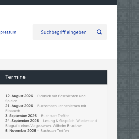
mpressum
Termine
12. August 2026
–
Picknick mit Geschichten und
Spielen
21. August 2026
–
Buchstaben kennenlernen mit
Elisabeth
3. September 2026
–
Buchstart-Treffen
24. September 2026
–
Lesung & Gespräch: Wiederstand-
Biografie eines Vergessenen: Wilhelm Bruckner
5. November 2026
–
Buchstart-Treffen