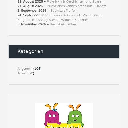
12. August 2026
–
Picknick mit Geschichten und Spielen
21. August 2026
–
Buchstaben kennenlernen mit Elisabeth
3. September 2026
–
Buchstart-Treffen
24. September 2026
–
Lesung & Gespräch: Wiederstand-
Biografie eines Vergessenen: Wilhelm Bruckner
5. November 2026
–
Buchstart-Treffen
Kategorien
Allgemein
(105)
Termine
(2)