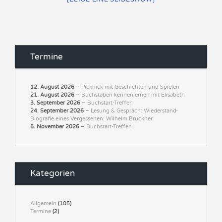
Termine
12. August 2026
–
Picknick mit Geschichten und Spielen
21. August 2026
–
Buchstaben kennenlernen mit Elisabeth
3. September 2026
–
Buchstart-Treffen
24. September 2026
–
Lesung & Gespräch: Wiederstand-
Biografie eines Vergessenen: Wilhelm Bruckner
5. November 2026
–
Buchstart-Treffen
Kategorien
Allgemein
(105)
Termine
(2)