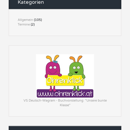
Kategorien
Allgemein
(105)
Termine
(2)
VS Deutsch-Wagram - Buchvorstellung: "Unsere bunte
Klasse"