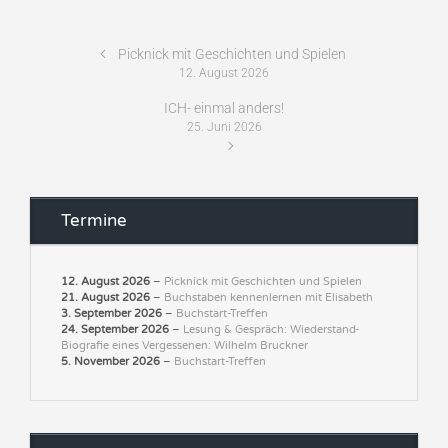
Picknick mit Geschichten und Spielen
12. August 2026
ICH- einmal anders!
25. Juni 2026
Termine
12. August 2026
–
Picknick mit Geschichten und Spielen
21. August 2026
–
Buchstaben kennenlernen mit Elisabeth
3. September 2026
–
Buchstart-Treffen
24. September 2026
–
Lesung & Gespräch: Wiederstand-
Biografie eines Vergessenen: Wilhelm Bruckner
5. November 2026
–
Buchstart-Treffen