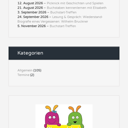
12. August 2026
–
Picknick mit Geschichten und Spielen
21. August 2026
–
Buchstaben kennenlernen mit Elisabeth
3. September 2026
–
Buchstart-Treffen
24. September 2026
–
Lesung & Gespräch: Wiederstand-
Biografie eines Vergessenen: Wilhelm Bruckner
5. November 2026
–
Buchstart-Treffen
Kategorien
Allgemein
(105)
Termine
(2)