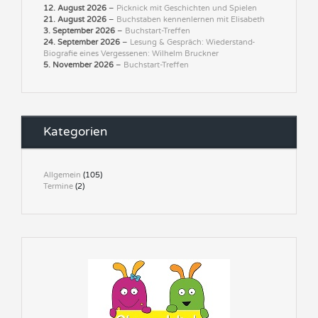
12. August 2026
–
Picknick mit Geschichten und Spielen
21. August 2026
–
Buchstaben kennenlernen mit Elisabeth
3. September 2026
–
Buchstart-Treffen
24. September 2026
–
Lesung & Gespräch: Wiederstand-
Biografie eines Vergessenen: Wilhelm Bruckner
5. November 2026
–
Buchstart-Treffen
Kategorien
Allgemein
(105)
Termine
(2)