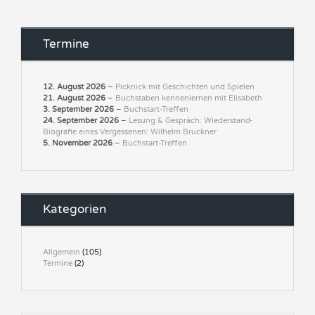
Termine
12. August 2026
–
Picknick mit Geschichten und Spielen
21. August 2026
–
Buchstaben kennenlernen mit Elisabeth
3. September 2026
–
Buchstart-Treffen
24. September 2026
–
Lesung & Gespräch: Wiederstand-
Biografie eines Vergessenen: Wilhelm Bruckner
5. November 2026
–
Buchstart-Treffen
Kategorien
Allgemein
(105)
Termine
(2)