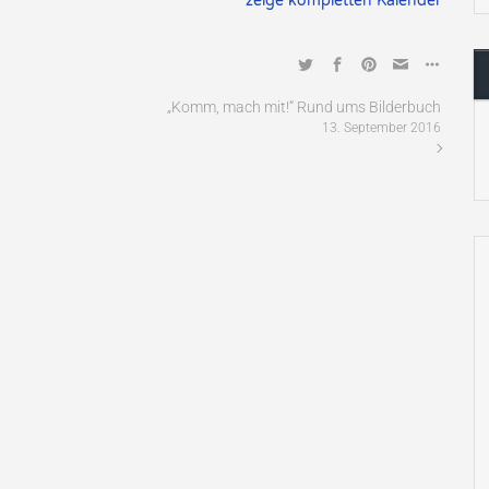
zeige kompletten Kalender
„Komm, mach mit!“ Rund ums Bilderbuch
13. September 2016