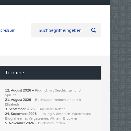
mpressum
Termine
12. August 2026
–
Picknick mit Geschichten und
Spielen
21. August 2026
–
Buchstaben kennenlernen mit
Elisabeth
3. September 2026
–
Buchstart-Treffen
24. September 2026
–
Lesung & Gespräch: Wiederstand-
Biografie eines Vergessenen: Wilhelm Bruckner
5. November 2026
–
Buchstart-Treffen