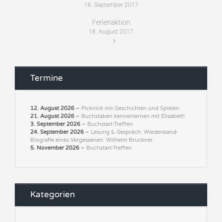
18. September 2017
Ferienaktion
18. August 2017
Termine
12. August 2026
–
Picknick mit Geschichten und Spielen
21. August 2026
–
Buchstaben kennenlernen mit Elisabeth
3. September 2026
–
Buchstart-Treffen
24. September 2026
–
Lesung & Gespräch: Wiederstand-
Biografie eines Vergessenen: Wilhelm Bruckner
5. November 2026
–
Buchstart-Treffen
Kategorien