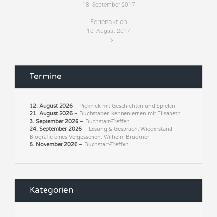
18. September 2017
Ferienaktion
18. August 2017
Termine
12. August 2026
–
Picknick mit Geschichten und Spielen
21. August 2026
–
Buchstaben kennenlernen mit Elisabeth
3. September 2026
–
Buchstart-Treffen
24. September 2026
–
Lesung & Gespräch: Wiederstand-
Biografie eines Vergessenen: Wilhelm Bruckner
5. November 2026
–
Buchstart-Treffen
Kategorien