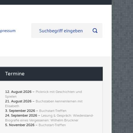
mpressum
Termine
12. August 2026
–
Picknick mit Geschichten und
Spielen
21. August 2026
–
Buchstaben kennenlernen mit
Elisabeth
3. September 2026
–
Buchstart-Treffen
24. September 2026
–
Lesung & Gespräch: Wiederstand-
Biografie eines Vergessenen: Wilhelm Bruckner
5. November 2026
–
Buchstart-Treffen