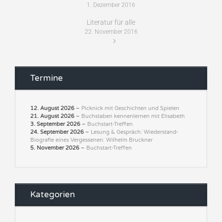
1. Dezember 2016
Literatur für alle
22. November 2016
Termine
12. August 2026
–
Picknick mit Geschichten und Spielen
21. August 2026
–
Buchstaben kennenlernen mit Elisabeth
3. September 2026
–
Buchstart-Treffen
24. September 2026
–
Lesung & Gespräch: Wiederstand-
Biografie eines Vergessenen: Wilhelm Bruckner
5. November 2026
–
Buchstart-Treffen
Kategorien