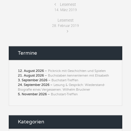
Lesenest
14. März 2019
Lesenest
28. Februar 2019
Termine
12. August 2026
–
Picknick mit Geschichten und Spielen
21. August 2026
–
Buchstaben kennenlernen mit Elisabeth
3. September 2026
–
Buchstart-Treffen
24. September 2026
–
Lesung & Gespräch: Wiederstand-
Biografie eines Vergessenen: Wilhelm Bruckner
5. November 2026
–
Buchstart-Treffen
Kategorien