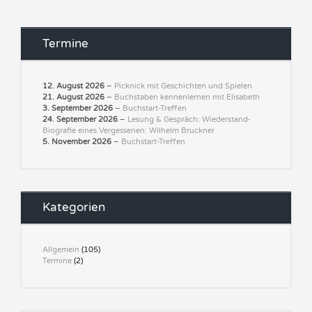
Termine
12. August 2026
–
Picknick mit Geschichten und Spielen
21. August 2026
–
Buchstaben kennenlernen mit Elisabeth
3. September 2026
–
Buchstart-Treffen
24. September 2026
–
Lesung & Gespräch: Wiederstand-
Biografie eines Vergessenen: Wilhelm Bruckner
5. November 2026
–
Buchstart-Treffen
Kategorien
Allgemein
(105)
Termine
(2)