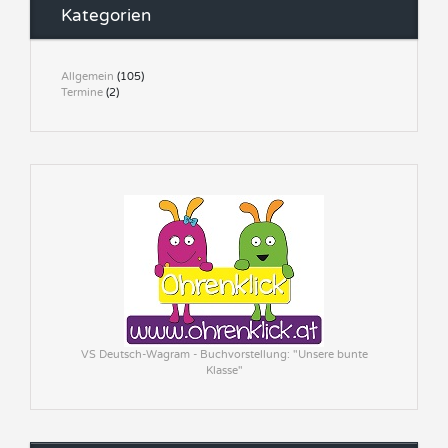
Kategorien
Allgemein
(105)
Termine
(2)
VS Deutsch-Wagram - Buchvorstellung: "Unsere bunte
Klasse"