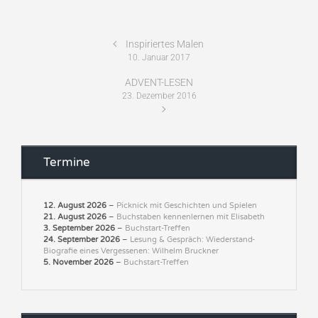
Inspiriertes Malen
10. Januar 2017
ADVENT-LESEN
23. Dezember 2016
Termine
12. August 2026
–
Picknick mit Geschichten und Spielen
21. August 2026
–
Buchstaben kennenlernen mit Elisabeth
3. September 2026
–
Buchstart-Treffen
24. September 2026
–
Lesung & Gespräch: Wiederstand-
Biografie eines Vergessenen: Wilhelm Bruckner
5. November 2026
–
Buchstart-Treffen