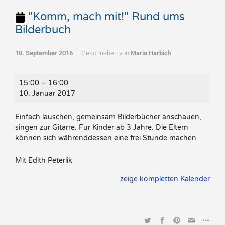
"Komm, mach mit!" Rund ums
Bilderbuch
10. September 2016
Geschrieben von
Maria Harbich
"Komm,
15:00
–
16:00
mach
10. Januar 2017
mit!"
Rund
Einfach lauschen, gemeinsam Bilderbücher anschauen,
ums
singen zur Gitarre. Für Kinder ab 3 Jahre. Die Eltern
Bilderbuch
können sich währenddessen eine frei Stunde machen.
Mit Edith Peterlik
zeige kompletten Kalender