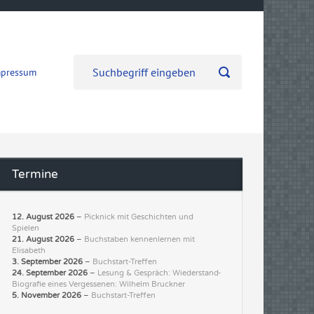
mpressum
Termine
12. August 2026
–
Picknick mit Geschichten und
Spielen
21. August 2026
–
Buchstaben kennenlernen mit
Elisabeth
3. September 2026
–
Buchstart-Treffen
24. September 2026
–
Lesung & Gespräch: Wiederstand-
Biografie eines Vergessenen: Wilhelm Bruckner
5. November 2026
–
Buchstart-Treffen