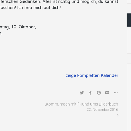
pferischen Gedanken. Alles ist richtig und möglich, du kannst
raschen! Ich freu mich auf dich!
ntag, 10. Oktober,
n.
zeige kompletten Kalender
„Komm, mach mit!“ Rund ums Bilderbuch
22. November 2016