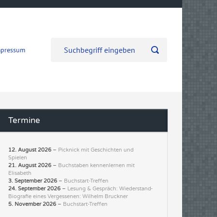
mpressum
Termine
12. August 2026
–
Picknick mit Geschichten und
Spielen
21. August 2026
–
Buchstaben kennenlernen mit
Elisabeth
3. September 2026
–
Buchstart-Treffen
24. September 2026
–
Lesung & Gespräch: Wiederstand-
Biografie eines Vergessenen: Wilhelm Bruckner
5. November 2026
–
Buchstart-Treffen