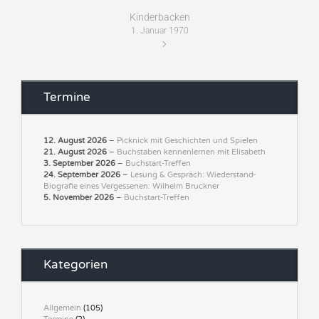
Kinderbacken
1. Januar 1970
Termine
12. August 2026
–
Picknick mit Geschichten und Spielen
21. August 2026
–
Buchstaben kennenlernen mit Elisabeth
3. September 2026
–
Buchstart-Treffen
24. September 2026
–
Lesung & Gespräch: Wiederstand-
Biografie eines Vergessenen: Wilhelm Bruckner
5. November 2026
–
Buchstart-Treffen
Kategorien
Allgemein
(105)