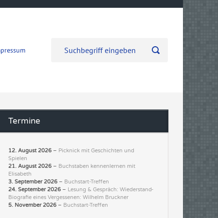
mpressum
Termine
12. August 2026
–
Picknick mit Geschichten und
Spielen
21. August 2026
–
Buchstaben kennenlernen mit
Elisabeth
3. September 2026
–
Buchstart-Treffen
24. September 2026
–
Lesung & Gespräch: Wiederstand-
Biografie eines Vergessenen: Wilhelm Bruckner
5. November 2026
–
Buchstart-Treffen