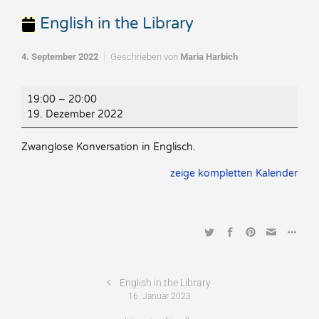
English in the Library
4. September 2022
Geschrieben von
Maria Harbich
English
19:00
–
20:00
in
19. Dezember 2022
the
Library
Zwanglose Konversation in Englisch.
zeige kompletten Kalender
English in the Library
16. Januar 2023