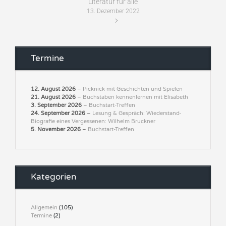
Literatur für alle
13. Dezember 2022
Termine
12. August 2026
–
Picknick mit Geschichten und Spielen
21. August 2026
–
Buchstaben kennenlernen mit Elisabeth
3. September 2026
–
Buchstart-Treffen
24. September 2026
–
Lesung & Gespräch: Wiederstand-
Biografie eines Vergessenen: Wilhelm Bruckner
5. November 2026
–
Buchstart-Treffen
Kategorien
Allgemein
(105)
Termine
(2)