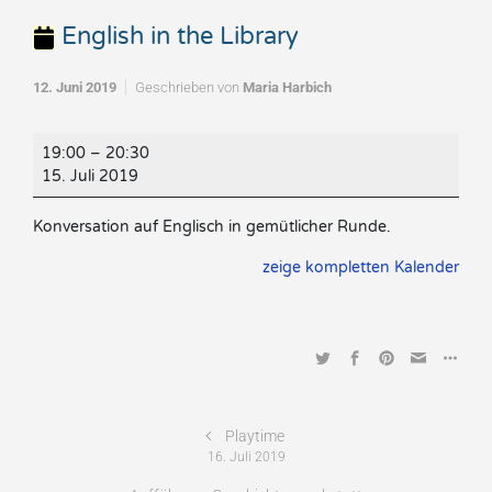
English in the Library
12. Juni 2019
Geschrieben von
Maria Harbich
English
19:00
–
20:30
in
15. Juli 2019
the
Library
Konversation auf Englisch in gemütlicher Runde.
zeige kompletten Kalender
Playtime
16. Juli 2019