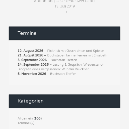
Aufführung Geschichtenwerkstatt
13. Juli 2019
Termine
12. August 2026
–
Picknick mit Geschichten und Spielen
21. August 2026
–
Buchstaben kennenlernen mit Elisabeth
3. September 2026
–
Buchstart-Treffen
24. September 2026
–
Lesung & Gespräch: Wiederstand-
Biografie eines Vergessenen: Wilhelm Bruckner
5. November 2026
–
Buchstart-Treffen
Kategorien
Allgemein
(105)
Termine
(2)