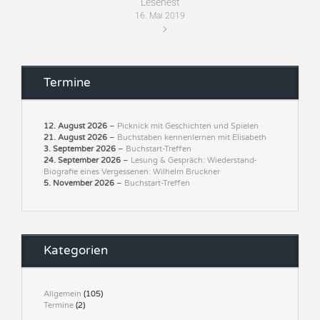
Lesenest
16. Mai 2019
Termine
12. August 2026
–
Picknick mit Geschichten und Spielen
21. August 2026
–
Buchstaben kennenlernen mit Elisabeth
3. September 2026
–
Buchstart-Treffen
24. September 2026
–
Lesung & Gespräch: Wiederstand-
Biografie eines Vergessenen: Wilhelm Bruckner
5. November 2026
–
Buchstart-Treffen
Kategorien
Allgemein
(105)
Termine
(2)