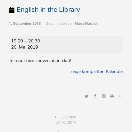
English in the Library
1. September 2018
Geschrieben von
Maria Harbich
English
19:00
–
20:30
in
20. Mai 2019
the
Library
Join our nice conversation club!
zeige kompletten Kalender
Lesenest
23. Mai 2019