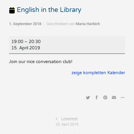
English in the Library
1. September 2018
Geschrieben von
Maria Harbich
English
19:00
–
20:30
in
15. April 2019
the
Library
Join our nice conversation club!
zeige kompletten Kalender
Lesenest
25. April 2019