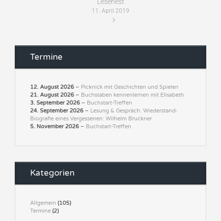
Lesenest
11. April 2019
Termine
12. August 2026
–
Picknick mit Geschichten und Spielen
21. August 2026
–
Buchstaben kennenlernen mit Elisabeth
3. September 2026
–
Buchstart-Treffen
24. September 2026
–
Lesung & Gespräch: Wiederstand-
Biografie eines Vergessenen: Wilhelm Bruckner
5. November 2026
–
Buchstart-Treffen
Kategorien
Allgemein
(105)
Termine
(2)