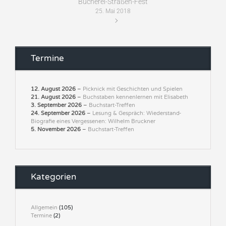
Bücherei-Straßen-Fest
25. Mai 2018
Termine
12. August 2026
–
Picknick mit Geschichten und Spielen
21. August 2026
–
Buchstaben kennenlernen mit Elisabeth
3. September 2026
–
Buchstart-Treffen
24. September 2026
–
Lesung & Gespräch: Wiederstand-
Biografie eines Vergessenen: Wilhelm Bruckner
5. November 2026
–
Buchstart-Treffen
Kategorien
Allgemein
(105)
Termine
(2)