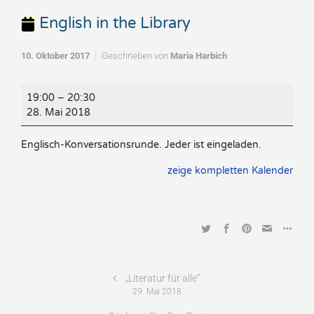
English in the Library
10. Oktober 2017
Geschrieben von
Maria Harbich
English
19:00
–
20:30
in
28. Mai 2018
the
Library
Englisch-Konversationsrunde. Jeder ist eingeladen.
zeige kompletten Kalender
„Literatur für alle“
29. Mai 2018