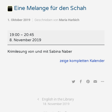
Eine Melange für den Schah
1. Oktober 2019
Geschrieben von
Maria Harbich
Eine
19:00
–
20:45
Melange
8. November 2019
für
den
Krimilesung von und mit Sabina Naber
Schah
zeige kompletten Kalender
English in the Library
18. November 2019