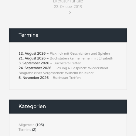
Literatur für alle
22. Oktober 2019
Termine
12. August 2026
–
Picknick mit Geschichten und Spielen
21. August 2026
–
Buchstaben kennenlernen mit Elisabeth
3. September 2026
–
Buchstart-Treffen
24. September 2026
–
Lesung & Gespräch: Wiederstand-
Biografie eines Vergessenen: Wilhelm Bruckner
5. November 2026
–
Buchstart-Treffen
Kategorien
Allgemein
(105)
Termine
(2)