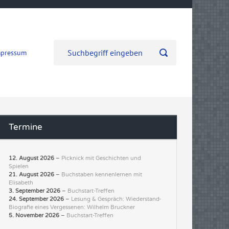
mpressum
Termine
12. August 2026
–
Picknick mit Geschichten und
Spielen
21. August 2026
–
Buchstaben kennenlernen mit
Elisabeth
3. September 2026
–
Buchstart-Treffen
24. September 2026
–
Lesung & Gespräch: Wiederstand-
Biografie eines Vergessenen: Wilhelm Bruckner
5. November 2026
–
Buchstart-Treffen