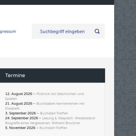
mpressum
Termine
12. August 2026
–
Picknick mit Geschichten und
Spielen
21. August 2026
–
Buchstaben kennenlernen mit
Elisabeth
3. September 2026
–
Buchstart-Treffen
24. September 2026
–
Lesung & Gespräch: Wiederstand-
Biografie eines Vergessenen: Wilhelm Bruckner
5. November 2026
–
Buchstart-Treffen