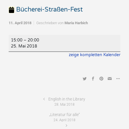
Bücherei-Straßen-Fest
11. April 2018
Geschrieben von
Maria Harbich
Bücherei-
15:00
–
20:00
Straßen-
25. Mai 2018
Fest
zeige kompletten Kalender
English in the Library
28. Mai 2018
„Literatur für alle“
24. April 2018