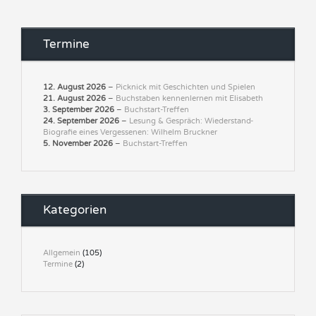
Termine
12. August 2026
–
Picknick mit Geschichten und Spielen
21. August 2026
–
Buchstaben kennenlernen mit Elisabeth
3. September 2026
–
Buchstart-Treffen
24. September 2026
–
Lesung & Gespräch: Wiederstand-
Biografie eines Vergessenen: Wilhelm Bruckner
5. November 2026
–
Buchstart-Treffen
Kategorien
Allgemein
(105)
Termine
(2)