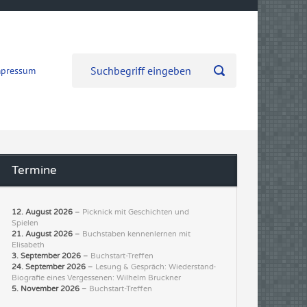
mpressum
Termine
12. August 2026
–
Picknick mit Geschichten und
Spielen
21. August 2026
–
Buchstaben kennenlernen mit
Elisabeth
3. September 2026
–
Buchstart-Treffen
24. September 2026
–
Lesung & Gespräch: Wiederstand-
Biografie eines Vergessenen: Wilhelm Bruckner
5. November 2026
–
Buchstart-Treffen