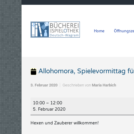
Zum Hauptinhalt springen
Home
Öffnungsze
Allohomora, Spielevormittag fü
3. Februar 2020
Geschrieben von
Maria Harbich
Allohomora,
10:00
–
12:00
Spielevormittag
5. Februar 2020
für
Kinder
Hexen und Zauberer willkommen!
von
6-