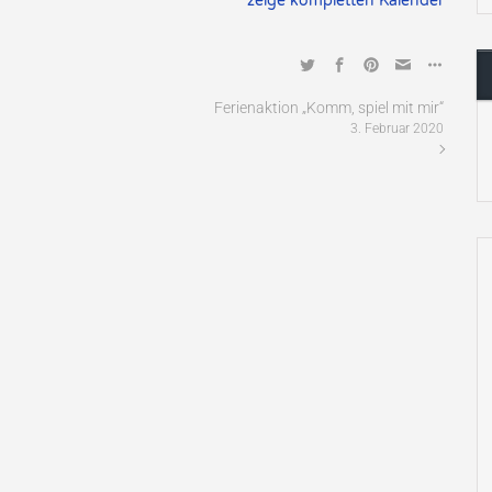
zeige kompletten Kalender
Ferienaktion „Komm, spiel mit mir“
3. Februar 2020