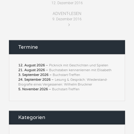
12. Dezember 2016
ADVENT-LESEN
9. Dezember 2016
Termine
12. August 2026
–
Picknick mit Geschichten und Spielen
21. August 2026
–
Buchstaben kennenlernen mit Elisabeth
3. September 2026
–
Buchstart-Treffen
24. September 2026
–
Lesung & Gespräch: Wiederstand-
Biografie eines Vergessenen: Wilhelm Bruckner
5. November 2026
–
Buchstart-Treffen
Kategorien