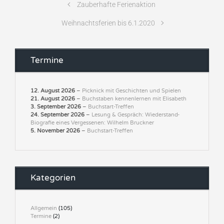
Zauberhafte Ferienaktion
Weihnachtsferien bis 6.1.2020
Termine
12. August 2026
–
Picknick mit Geschichten und Spielen
21. August 2026
–
Buchstaben kennenlernen mit Elisabeth
3. September 2026
–
Buchstart-Treffen
24. September 2026
–
Lesung & Gespräch: Wiederstand-
Biografie eines Vergessenen: Wilhelm Bruckner
5. November 2026
–
Buchstart-Treffen
Kategorien
Allgemein
(105)
Termine
(2)