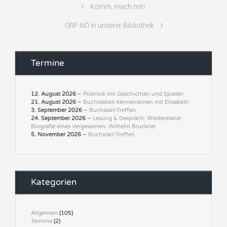
Komm, mach mit!
ORF NÖ in unserer Bibliothek
Termine
12. August 2026
–
Picknick mit Geschichten und Spielen
21. August 2026
–
Buchstaben kennenlernen mit Elisabeth
3. September 2026
–
Buchstart-Treffen
24. September 2026
–
Lesung & Gespräch: Wiederstand-
Biografie eines Vergessenen: Wilhelm Bruckner
5. November 2026
–
Buchstart-Treffen
Kategorien
Allgemein
(105)
Termine
(2)