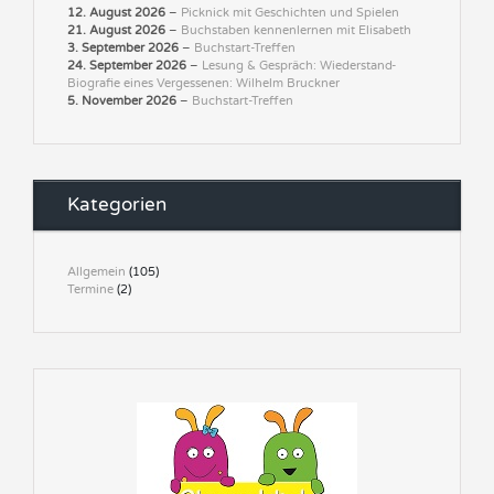
12. August 2026
–
Picknick mit Geschichten und Spielen
21. August 2026
–
Buchstaben kennenlernen mit Elisabeth
3. September 2026
–
Buchstart-Treffen
24. September 2026
–
Lesung & Gespräch: Wiederstand-
Biografie eines Vergessenen: Wilhelm Bruckner
5. November 2026
–
Buchstart-Treffen
Kategorien
Allgemein
(105)
Termine
(2)