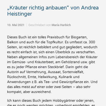
„Kräuter richtig anbauen“ von Andrea
Heistinger
10. Mai 2021
Geschrieben von
Maria Harbich
Dieses Buch ist ein tolles Praxisbuch für Biogarten,
Balkon und auch für die Topfkultur. Es umfasst ca. 300
Seiten, ist reichlich bebildert und gut gegliedert, wodurch
es recht einfach ist, sich einen Überblick zu verschaffen.
Neben allgemeinen Infos zum Lebensbereich der Kräuter
im Gemüse- und Kräuterbeet, am Gehölzrand usw. gibt
es zu jeder Pflanze einen Steckbrief. Darin geht die
Autorin auf Vermehrung, Aussaat, Sortenvielfalt,
Rückschnitt, Ernte, Heilwirkung, Kulinarik und
Anwendungen z.B. als Tee- und Gewürzpflanze ein. Und
das alles meist auf einer oder zwei Seiten – also sehr
kompakt, aber ausreichend.
Ich kann dieses Buch jedem Hobbygärtner oder jenen,
die es noch werden möchten, unbedingt empfehlen, es