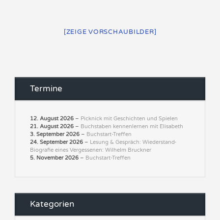
[ZEIGE VORSCHAUBILDER]
Termine
12. August 2026
–
Picknick mit Geschichten und Spielen
21. August 2026
–
Buchstaben kennenlernen mit Elisabeth
3. September 2026
–
Buchstart-Treffen
24. September 2026
–
Lesung & Gespräch: Wiederstand-
Biografie eines Vergessenen: Wilhelm Bruckner
5. November 2026
–
Buchstart-Treffen
Kategorien