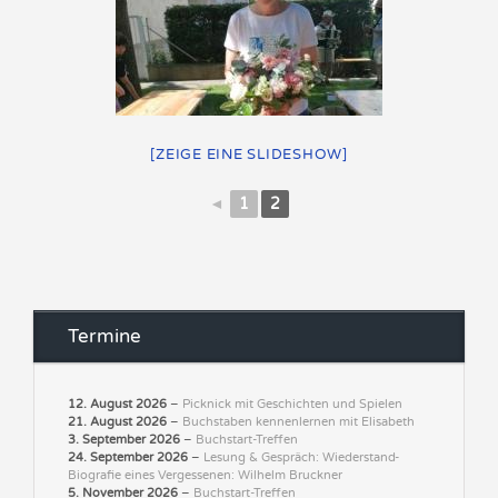
[ZEIGE EINE SLIDESHOW]
◄
1
2
Termine
12. August 2026
–
Picknick mit Geschichten und Spielen
21. August 2026
–
Buchstaben kennenlernen mit Elisabeth
3. September 2026
–
Buchstart-Treffen
24. September 2026
–
Lesung & Gespräch: Wiederstand-
Biografie eines Vergessenen: Wilhelm Bruckner
5. November 2026
–
Buchstart-Treffen