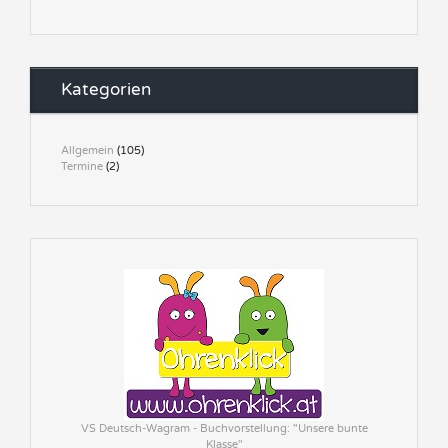
Kategorien
Allgemein
(105)
Termine
(2)
VS Deutsch-Wagram - Buchvorstellung: "Unsere bunte
Klasse"