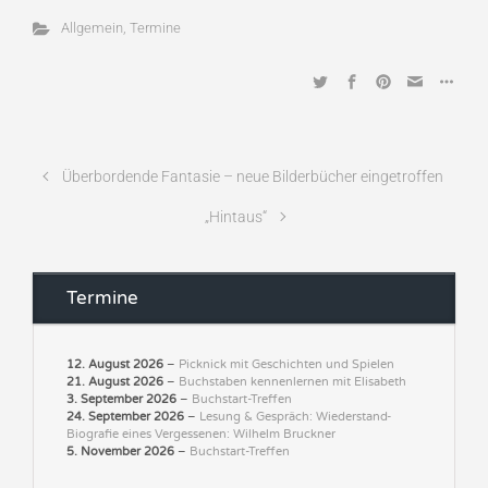
Allgemein
,
Termine
Überbordende Fantasie – neue Bilderbücher eingetroffen
„Hintaus“
Termine
12. August 2026
–
Picknick mit Geschichten und Spielen
21. August 2026
–
Buchstaben kennenlernen mit Elisabeth
3. September 2026
–
Buchstart-Treffen
24. September 2026
–
Lesung & Gespräch: Wiederstand-
Biografie eines Vergessenen: Wilhelm Bruckner
5. November 2026
–
Buchstart-Treffen