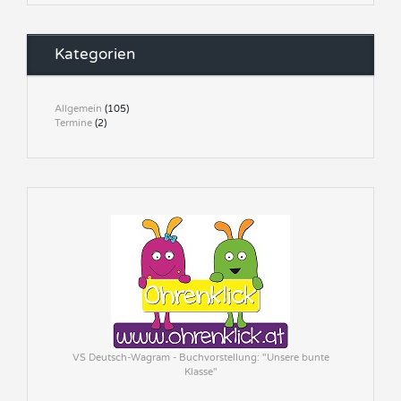
Kategorien
Allgemein
(105)
Termine
(2)
VS Deutsch-Wagram - Buchvorstellung: "Unsere bunte
Klasse"