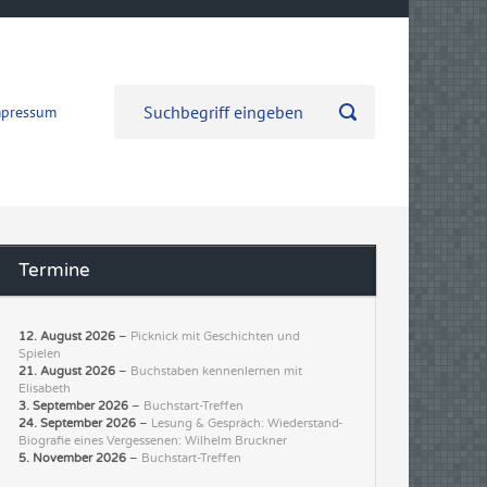
mpressum
Termine
12. August 2026
–
Picknick mit Geschichten und
Spielen
21. August 2026
–
Buchstaben kennenlernen mit
Elisabeth
3. September 2026
–
Buchstart-Treffen
24. September 2026
–
Lesung & Gespräch: Wiederstand-
Biografie eines Vergessenen: Wilhelm Bruckner
5. November 2026
–
Buchstart-Treffen