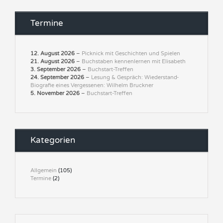
Termine
12. August 2026
–
Picknick mit Geschichten und Spielen
21. August 2026
–
Buchstaben kennenlernen mit Elisabeth
3. September 2026
–
Buchstart-Treffen
24. September 2026
–
Lesung & Gespräch: Wiederstand-
Biografie eines Vergessenen: Wilhelm Bruckner
5. November 2026
–
Buchstart-Treffen
Kategorien
Allgemein
(105)
Termine
(2)