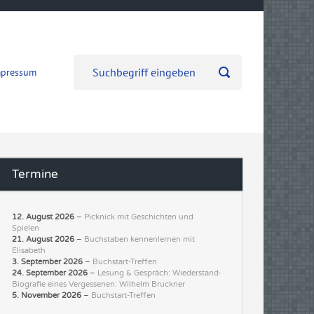
mpressum
Termine
12. August 2026
–
Picknick mit Geschichten und
Spielen
21. August 2026
–
Buchstaben kennenlernen mit
Elisabeth
3. September 2026
–
Buchstart-Treffen
24. September 2026
–
Lesung & Gespräch: Wiederstand-
Biografie eines Vergessenen: Wilhelm Bruckner
5. November 2026
–
Buchstart-Treffen